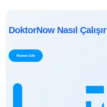
DoktorNow Nasıl Çalışı
Hemen İzle