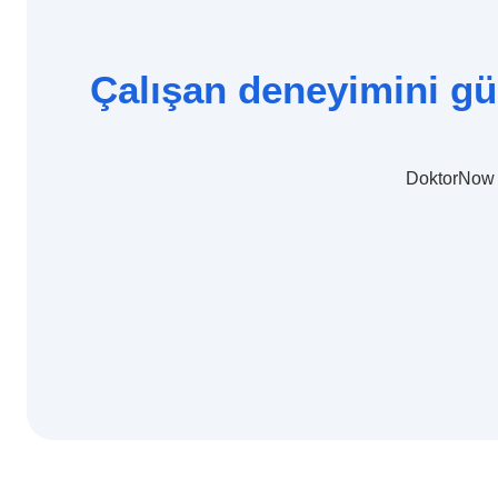
Çalışan deneyimini güç
DoktorNow K