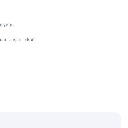
muayene
erden erişim imkanı