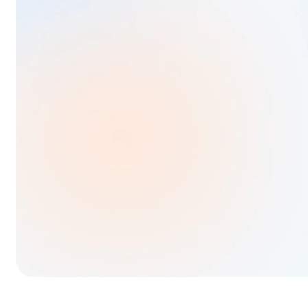
Google Play
App S