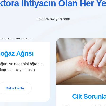
tora İhtiyacın Olan Her Y
DoktorNow yanında!
oğaz Ağrısı
ğrınızın nedenini öğrenin
doğru tedaviye ulaşın.
Daha Fazla
Cilt Sorunla